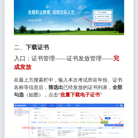
二、
下载证书
入口
：
证书管理
——证书发放管理——
完
成发放
在最上方搜索栏中，输入本次考试所在年份、证书
名称等信息后，
筛选出
已经
发放
的证书列表，
全部
勾选
（如图），点击
“
批量
下载电子证书
”